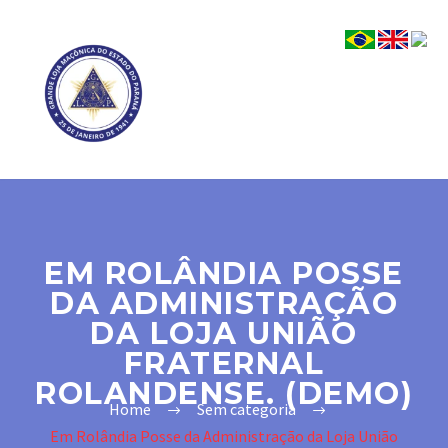
EM ROLÂNDIA POSSE
DA ADMINISTRAÇÃO
DA LOJA UNIÃO
FRATERNAL
ROLANDENSE. (DEMO)
Home
Sem categoria
Em Rolândia Posse da Administração da Loja União