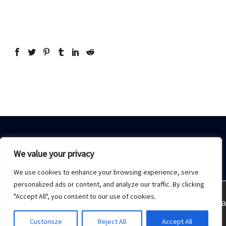
We value your privacy
We use cookies to enhance your browsing experience, serve
Home
Sobre Nós
Acesso restrito
Contato
personalized ads or content, and analyze our traffic. By clicking
"Accept All", you consent to our use of cookies.
Estamos usando cookies para oferecer a melhor experiência
2021 © Copyrights -
Monday Publicidade
Customize
Reject All
Accept All