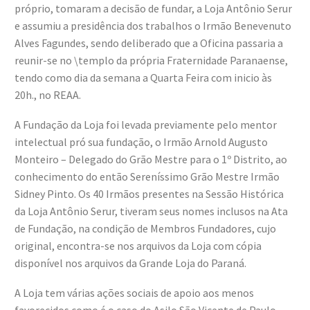
próprio, tomaram a decisão de fundar, a Loja Antônio Serur
e assumiu a presidência dos trabalhos o Irmão Benevenuto
Alves Fagundes, sendo deliberado que a Oficina passaria a
reunir-se no \templo da própria Fraternidade Paranaense,
tendo como dia da semana a Quarta Feira com inicio às
20h., no REAA.
A Fundação da Loja foi levada previamente pelo mentor
intelectual pró sua fundação, o Irmão Arnold Augusto
Monteiro – Delegado do Grão Mestre para o 1º Distrito, ao
conhecimento do então Sereníssimo Grão Mestre Irmão
Sidney Pinto. Os 40 Irmãos presentes na Sessão Histórica
da Loja Antônio Serur, tiveram seus nomes inclusos na Ata
de Fundação, na condição de Membros Fundadores, cujo
original, encontra-se nos arquivos da Loja com cópia
disponível nos arquivos da Grande Loja do Paraná.
A Loja tem várias ações sociais de apoio aos menos
favorecidos como é o caso do Asilo São Vicente de Paulo,