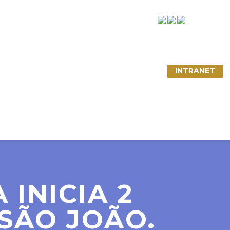
NTATO
LINKS ÚTEIS
CONVÊNIOS
INTRANET
 INICIA 2
SÃO JOÃO.