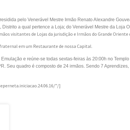
oi presidida pelo Venerável Mestre Irmão Renato Alexandre Gou
a, Distrito a qual pertence a Loja; do Venerável Mestre da Loja O
rmãos visitantes de Lojas da jurisdição e Irmãos do Grande Oriente
fraternal em um Restaurante de nossa Capital.
de Emulação e reúne-se todas sextas-feiras às 20:00h no Templ
a PR. Seu quadro é composto de 24 irmãos. Sendo 7 Aprendizes,
rneta.iniciacao.24.06.16/”/]