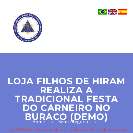
LOJA FILHOS DE HIRAM
REALIZA A
TRADICIONAL FESTA
DO CARNEIRO NO
BURACO (DEMO)
Home
Sem categoria
Loja Filhos de Hiram realiza a tradicional Festa do Carneiro