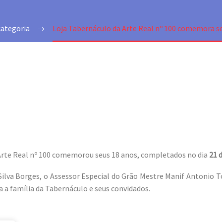
ategoria
Loja Tabernáculo da Arte Real nº 100 comemora s
 Arte Real nº 100 comemorou seus 18 anos, completados no dia
21 
Silva Borges, o Assessor Especial do Grão Mestre Manif Antonio 
a a família da Tabernáculo e seus convidados.