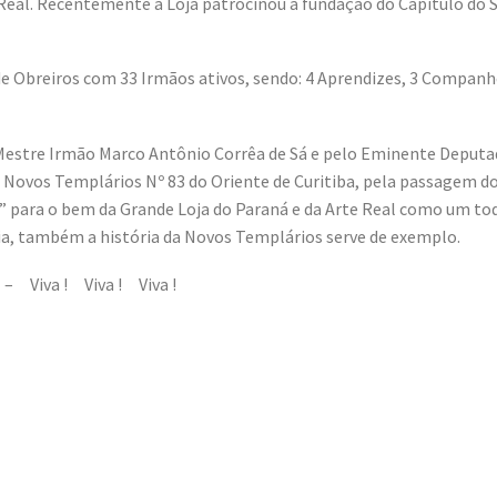
al. Recentemente a Loja patrocinou a fundação do Capítulo do S
e Obreiros com 33 Irmãos ativos, sendo: 4 Aprendizes, 3 Companhei
 Mestre Irmão Marco Antônio Corrêa de Sá e pelo Eminente Deputa
Novos Templários Nº 83 do Oriente de Curitiba, pela passagem do
” para o bem da Grande Loja do Paraná e da Arte Real como um to
a, também a história da Novos Templários serve de exemplo.
 – Viva ! Viva ! Viva !