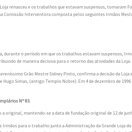
Loja renasceu e os trabalhos que estavam suspensos, tomaram Força
ma Comissão Interventora composta pelos seguintes Irmãos Mestr
durante o período em que os trabalhos estavam suspensos, Irmãos
uindo de maneira decisiva para o retorno das atividades da Loja.
ereníssimo Grão Mestre Sidney Pinto, confirma a decisão da Loja
re Hugo Simas, (antigo Templo Nobre). Em 4 de dezembro de 1996
mplários Nº 83.
a original, mantendo-se a data de fundação original de 12 de junh
 Irmãos para o trabalho junto a Administração da Grande Loja do 