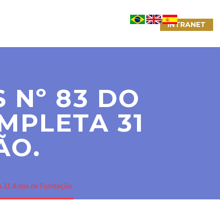
NTATO
LINKS ÚTEIS
CONVÊNIOS
INTRANET
 Nº 83 DO
MPLETA 31
ÃO.
a 31 Anos de Fundação.