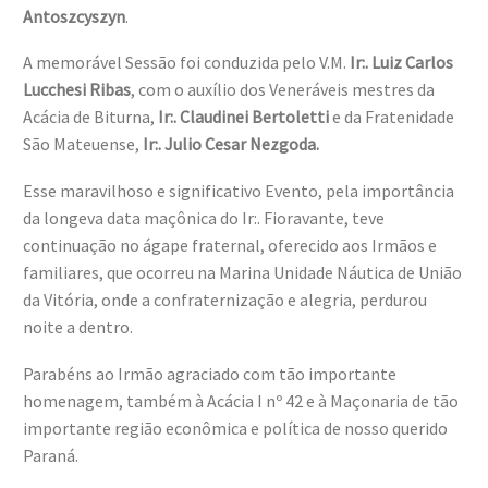
Antoszcyszyn
.
A memorável Sessão foi conduzida pelo V.M.
Ir:. Luiz Carlos
Lucchesi Ribas
, com o auxílio dos Veneráveis mestres da
Acácia de Biturna,
Ir:. Claudinei Bertoletti
e da Fratenidade
São Mateuense,
Ir:. Julio Cesar Nezgoda.
Esse maravilhoso e significativo Evento, pela importância
da longeva data maçônica do Ir:. Fioravante, teve
continuação no ágape fraternal, oferecido aos Irmãos e
familiares, que ocorreu na Marina Unidade Náutica de União
da Vitória, onde a confraternização e alegria, perdurou
noite a dentro.
Parabéns ao Irmão agraciado com tão importante
homenagem, também à Acácia I nº 42 e à Maçonaria de tão
importante região econômica e política de nosso querido
Paraná.