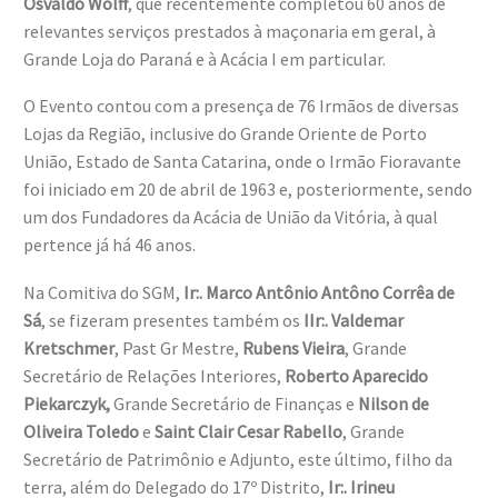
Osvaldo Wolff
, que recentemente completou 60 anos de
relevantes serviços prestados à maçonaria em geral, à
Grande Loja do Paraná e à Acácia I em particular.
O Evento contou com a presença de 76 Irmãos de diversas
Lojas da Região, inclusive do Grande Oriente de Porto
União, Estado de Santa Catarina, onde o Irmão Fioravante
foi iniciado em 20 de abril de 1963 e, posteriormente, sendo
um dos Fundadores da Acácia de União da Vitória, à qual
pertence já há 46 anos.
Na Comitiva do SGM,
Ir:. Marco Antônio Antôno Corrêa de
Sá
, se fizeram presentes também os
IIr:. Valdemar
Kretschmer
, Past Gr Mestre,
Rubens Vieira
, Grande
Secretário de Relações Interiores,
Roberto Aparecido
Piekarczyk,
Grande Secretário de Finanças e
Nilson de
Oliveira Toledo
e
Saint Clair Cesar Rabello
, Grande
Secretário de Patrimônio e Adjunto, este último, filho da
terra, além do Delegado do 17º Distrito,
Ir:. Irineu